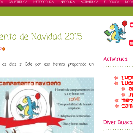
CA
OBJETIRUCA
METODORUCA
INFORUCA
ACTIVIRUCA
FILORUCA
NOR
to de Navidad 2015
O
Activiruca
y los días si Cole por eso hemos preparado un
Diver Busca