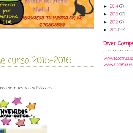
2014
(7)
►
2013
(17)
►
2012
(7)
►
2011
(25)
►
Diver Comp
 de curso 2015-2016
www.zacatrus.e
www.sibclima.es
os con nuestras actividades.