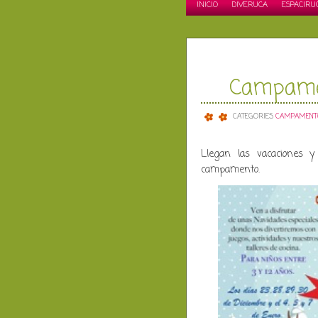
INICIO
DIVERUCA
ESPACIRU
Campamen
CATEGORIES
CAMPAMENT
Llegan las vacaciones 
campamento.