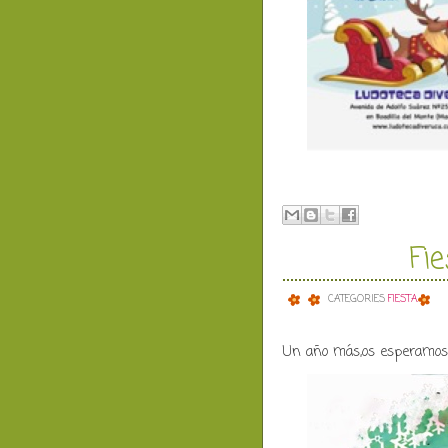
Fi
CATEGORIES
FIESTA.
Un año más,os esperamos