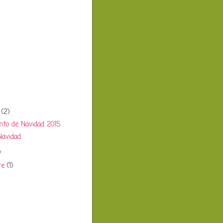
e
(2)
o de Navidad 2015
Navidad
)
re
(1)
)