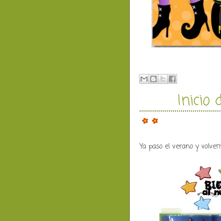
Inicio
Ya paso el verano y volvem