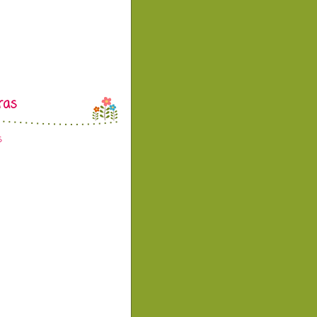
ras
s