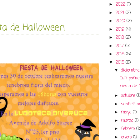
2022
(1)
►
2021
(2)
►
2020
(2)
►
sta de Halloween
2019
(4)
►
2018
(2)
►
2017
(5)
►
2016
(5)
►
2015
(8)
▼
diciembr
▼
Campament
Fiesta de 
octubre
(1
►
septiemb
►
mayo
(1)
►
marzo
(1)
►
febrero
(1
►
enero
(1)
►