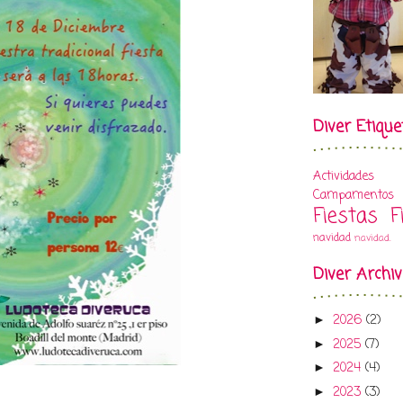
Diver Etique
Actividades
Campamentos
Fiestas
F
navidad
navidad.
Diver Archi
2026
(2)
►
2025
(7)
►
2024
(4)
►
2023
(3)
►