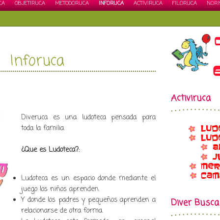
CA
OBJETIRUCA
METODORUCA
INFORUCA
ACTIVIRUCA
FILORUCA
NOR
Inforuca
Activiruca
Diveruca es una ludoteca pensada para
toda la familia.
¿Que es Ludoteca?:
Ludoteca es un espacio donde mediante el
juego los niños aprenden.
Y donde los padres y pequeños aprenden a
Diver Busca
relacionarse de otra forma.