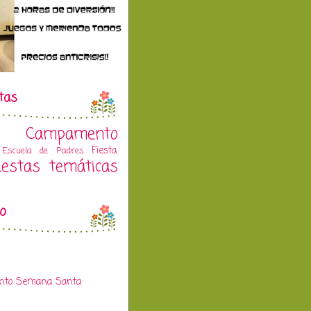
tas
Campamento
Fiesta.
Escuela de Padres
iestas temáticas
vo
to Semana Santa
)