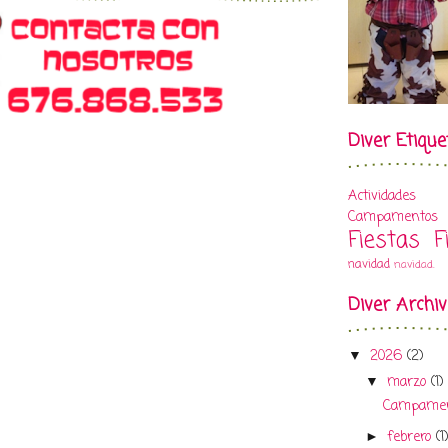
Diver Etique
Actividades
Campamentos
Fiestas
F
navidad
navidad.
Diver Archi
2026
(2)
▼
marzo
(1)
▼
Campamen
febrero
(1
►